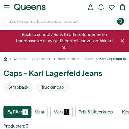
Back to school / Back to office: Schoenen en
handtassen die uw outfit perfect aanvullen. Winkel
nu!
Queens
Accessoires
Hoofddeksels
Caps
Karl Lagerfeld Jea
Caps - Karl Lagerfeld Jeans
Strapback
Trucker cap
Filter
Maat
Merk
Prijs & Uitverkoop
Kle
1
1
Producten
:
3