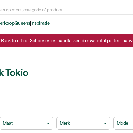
verkoop
Queens
Inspiratie
/ Back to office: Schoenen en handtassen die uw outfit perfect aanvu
k Tokio
Maat
Merk
Model