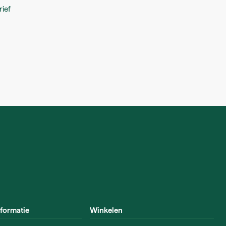
ief
nformatie
Winkelen