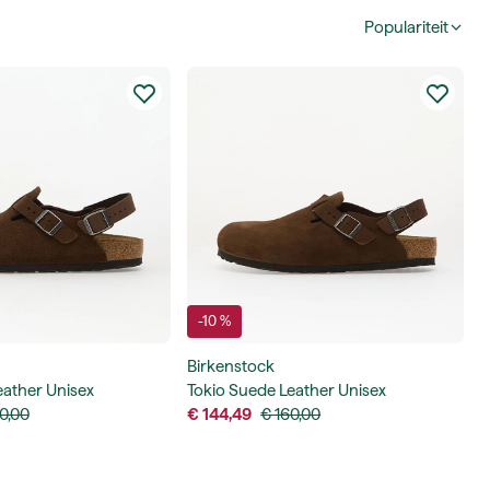
Populariteit
-10 %
Birkenstock
eather Unisex
Tokio Suede Leather Unisex
0,00
€ 144,49
€ 160,00