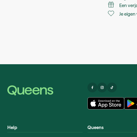
Een ver
Je eigen 
Help
Queens