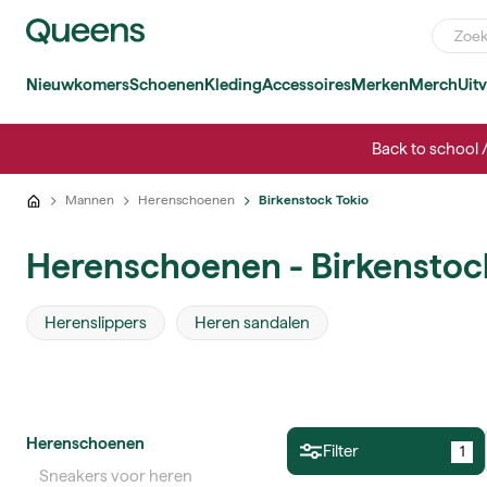
Nieuwkomers
Schoenen
Kleding
Accessoires
Merken
Merch
Uit
Back to school 
Mannen
Herenschoenen
Birkenstock Tokio
Herenschoenen - Birkenstoc
Herenslippers
Heren sandalen
Herenschoenen
Filter
1
Sneakers voor heren