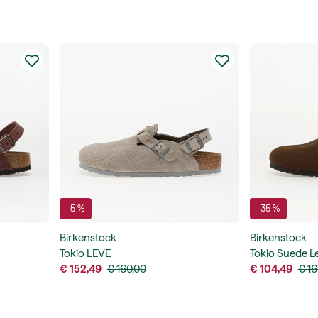
-5 %
-35 %
Birkenstock
Birkenstock
Tokio LEVE
Tokio Suede L
€ 152,49
€ 160,00
€ 104,49
€ 16