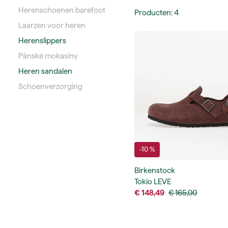
Herenschoenen barefoot
Producten
:
4
Laarzen voor heren
Herenslippers
Pánské mokasíny
Heren sandalen
Schoenverzorging
-10 %
Birkenstock
Tokio LEVE
€ 148,49
€ 165,00