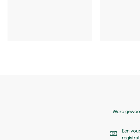
Word gewoon
Een vouc
registrat