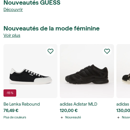
Nouveautés GUESS
Découvrir
Nouveautés de la mode féminine
Voir plus
-15 %
Be Lenka Rebound
adidas Adistar MLD
adidas 
76,49 €
120,00 €
130,00
Plus de couleurs
Nouveauté
Nouv