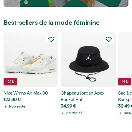
Best-sellers de la mode féminine
-25 %
-14 %
Nike Wmns Air Max 90
Chapeau Jordan Apex
Sac à 
123,49 €
Bucket Hat
Backpa
34,99 €
32,49 
Nouveauté
Nouveauté
Nouv