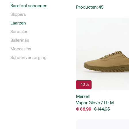
Barefoot schoenen
Producten
:
45
Slippers
Laarzen
Sandalen
Ballerina's
Moccasins
Schoenverzorging
-40 %
Merrell
Vapor Glove 7 Ltr M
€ 86,99
€ 144,95