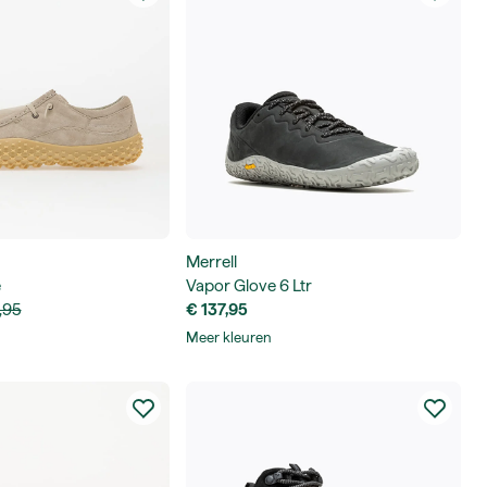
Merrell
e
Vapor Glove 6 Ltr
,95
€ 137,95
Meer kleuren