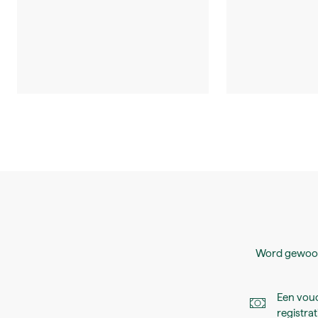
Word gewoon
Een vouc
registrat