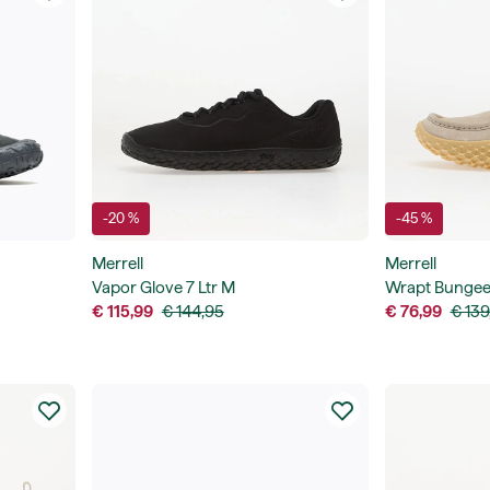
-20 %
-45 %
Merrell
Merrell
Vapor Glove 7 Ltr M
Wrapt Bunge
€ 115,99
€ 144,95
€ 76,99
€ 139