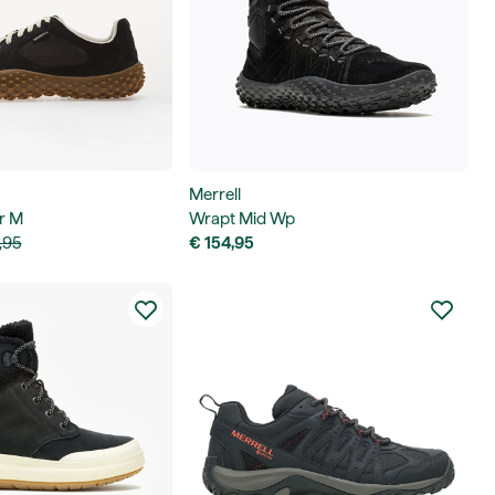
Merrell
r M
Wrapt Mid Wp
,95
€ 154,95