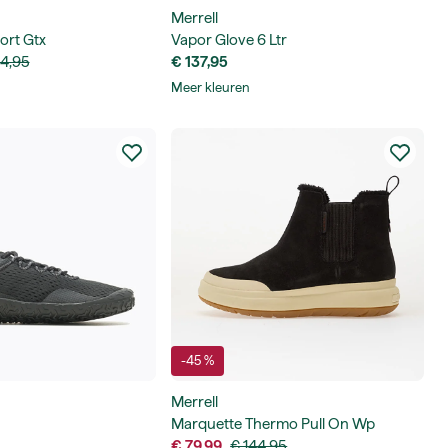
Merrell
ort Gtx
Vapor Glove 6 Ltr
54,95
€ 137,95
Meer kleuren
-45 %
Merrell
Marquette Thermo Pull On Wp
€ 79,99
€ 144,95