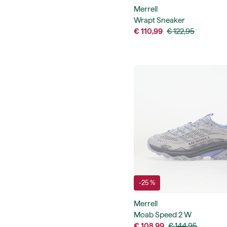
Merrell
Wrapt Sneaker
€ 110,99
€ 122,95
-25 %
Merrell
Moab Speed 2 W
€ 108,99
€ 144,95