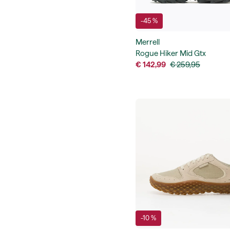
-45 %
Merrell
Rogue Hiker Mid Gtx
€ 142,99
€ 259,95
-10 %