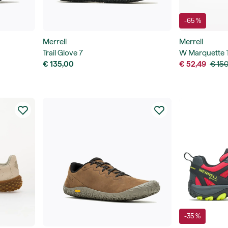
-65 %
Merrell
Merrell
Trail Glove 7
W Marquette 
€ 135,00
€ 52,49
€ 150
-35 %