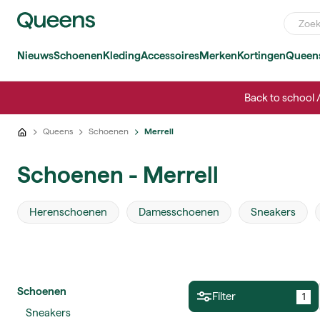
Nieuws
Schoenen
Kleding
Accessoires
Merken
Kortingen
Queen
Back to school 
Queens
Schoenen
Merrell
Schoenen - Merrell
Herenschoenen
Damesschoenen
Sneakers
Schoenen
Filter
1
Sneakers