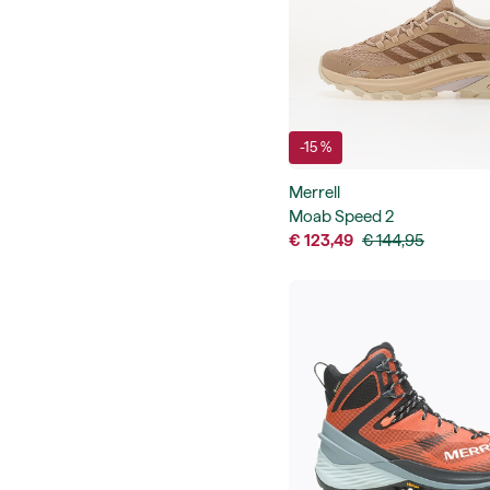
-15 %
Merrell
Moab Speed 2
€ 123,49
€ 144,95