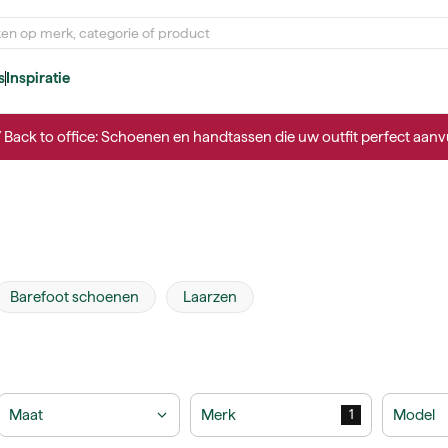
s
Inspiratie
/ Back to office: Schoenen en handtassen die uw outfit perfect aanvu
Barefoot schoenen
Laarzen
Maat
Merk
Model
1