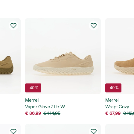
-40 %
-40 %
Merrell
Merrell
Vapor Glove 7 Ltr W
Wrapt Cozy
€ 86,99
€ 144,95
€ 67,99
€ 112