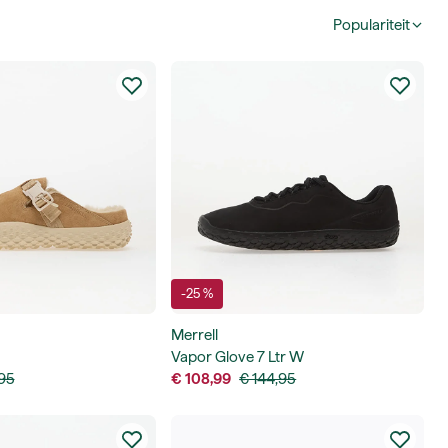
Populariteit
-25 %
Merrell
Vapor Glove 7 Ltr W
,95
€ 108,99
€ 144,95