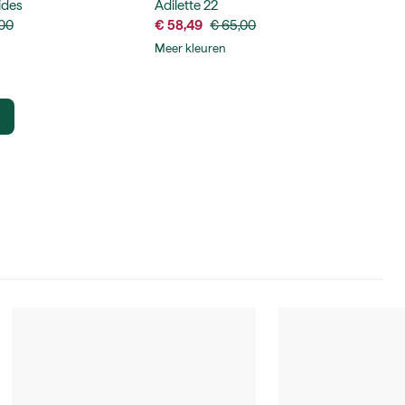
ides
Adilette 22
,00
€ 58,49
€ 65,00
Meer kleuren