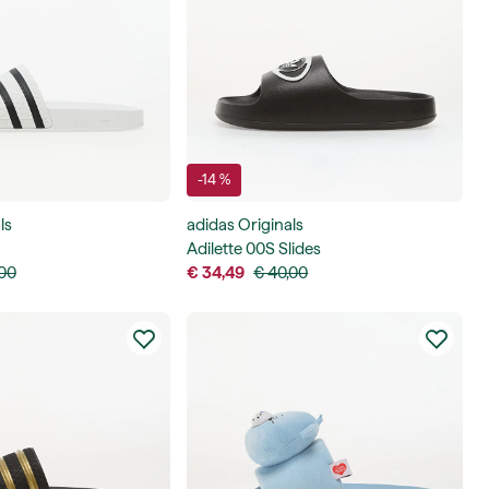
-14 %
ls
adidas Originals
Adilette 00S Slides
,00
€ 34,49
€ 40,00