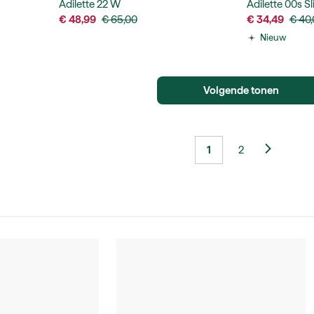
Adilette 22 W
Adilette 00s Sl
€ 48,99
€ 65,00
€ 34,49
€ 40
Nieuw
Volgende tonen
1
2