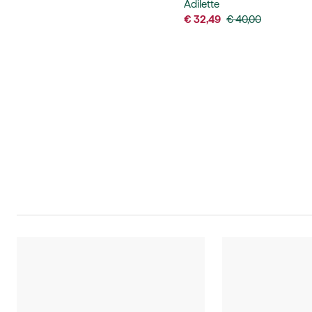
Adilette
€ 32,49
€ 40,00