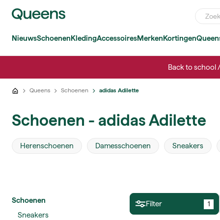
Nieuws
Schoenen
Kleding
Accessoires
Merken
Kortingen
Queen
Back to school 
Queens
Schoenen
adidas Adilette
Schoenen - adidas Adilette
Herenschoenen
Damesschoenen
Sneakers
Schoenen
Filter
1
Sneakers