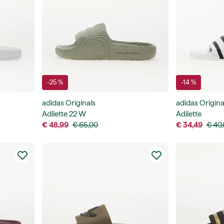
-25 %
-14 %
adidas Originals
adidas Origina
Adilette 22 W
Adilette
€ 48,99
€ 65,00
€ 34,49
€ 40