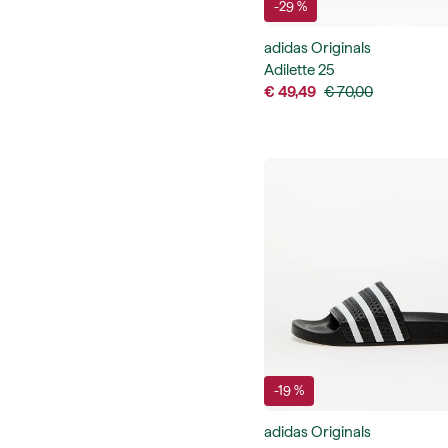
-29 %
adidas Originals
Adilette 25
€ 49,49
€ 70,00
-19 %
adidas Originals