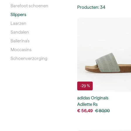
Barefoot schoenen
Producten
:
34
Slippers
Laarzen
Sandalen
Ballerina's
Moccasins
Schoenverzorging
-29 %
adidas Originals
Adilette Rs
€ 56,49
€ 80,00