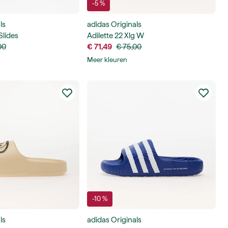
-5 %
ls
adidas Originals
Slides
Adilette 22 Xlg W
00
€ 71,49
€ 75,00
Meer kleuren
-10 %
ls
adidas Originals