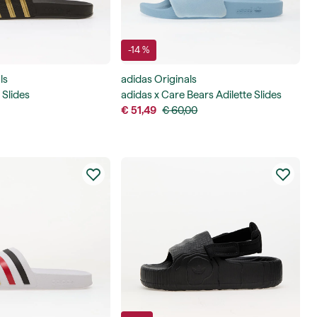
-14 %
ls
adidas Originals
 Slides
adidas x Care Bears Adilette Slides
€ 51,49
€ 60,00