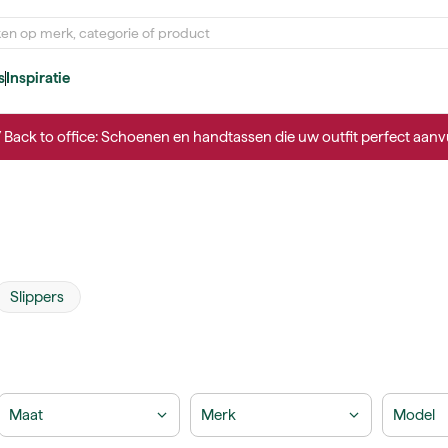
s
Inspiratie
/ Back to office: Schoenen en handtassen die uw outfit perfect aanvu
Slippers
Maat
Merk
Model